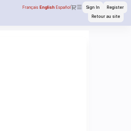
Dialog
Français
Current
English
Español
Sign In
Register
Language
Retour au site