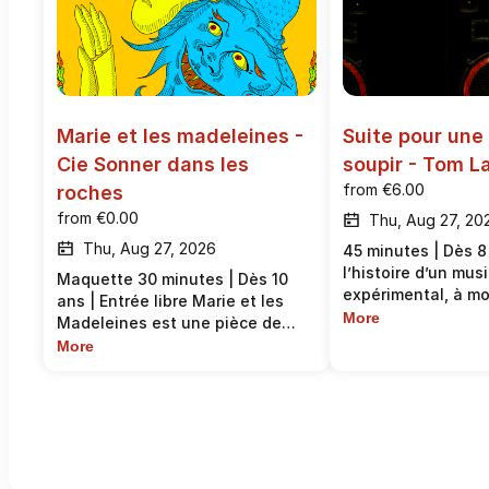
Marie et les madeleines - 
Suite pour une 
Cie Sonner dans les 
soupir - Tom L
from
€6.00
roches
from
€0.00
Thu, Aug 27, 20
Thu, Aug 27, 2026
45 minutes | Dès 8
l’histoire d’un mus
Maquette 30 minutes | Dès 10
expérimental, à mo
ans | Entrée libre Marie et les
philosophe et à moi
More
Madeleines est une pièce de
tourne en rond aut
marionnette muppet sur table.
More
d’obsessions magn
Nous avons réécris le mythe de
dérisoires. Dans 
la Vierge Marie pour explorer le
absurdo-métaphysi
choix de non maternité et
il y a : une pièce 
l’autodétermination. C’est un
diabolo sur des gr
texte original, un conte
porte, de grandes 
fantastique, mis en scène dans