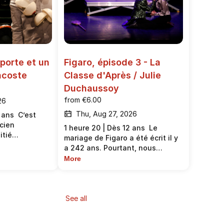
porte et un 
Figaro, épisode 3 - La 
acoste
Classe d'Après / Julie 
Duchaussoy
from
€6.00
26
Thu, Aug 27, 2026
 ans C’est
icien
1 heure 20 | Dès 12 ans Le
itié
mariage de Figaro a été écrit il y
tié fou, qui
a 242 ans. Pourtant, nous
our
voyons dans cette pièce le
More
ifiques et
moyen de traiter des dynamiques
son monde
de dominations et
co-bruitiste,
d’affranchissements. De détruire
de jonglage
par le théâtre l’indestructible
See all
incements de
patriarcat. Nous avons engagé
questions
un travail sur toute la pièce