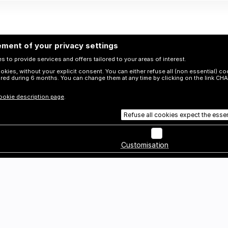
solues, 10 km
notamment avec Julie
ue et au bout,
Duchaussoy qui a adapté et mis
de sens.
en scène la dernière partie que
nous présentons ici.
ment of your privacy settings
 to provide services and offers tailored to your areas of interest.
kies, without your explicit consent. You can either refuse all (non essential) co
ored during 6 months. You can change them at any time by clicking on the link 
ookie description page
.
Refuse all cookies expect the esse
Customisation