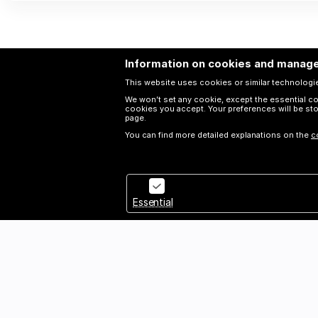
existentielles irré
l’esthétique du cabaret.
de bande magnétiq
peut-être, un peu 
Information on cookies and manage
This website uses cookies or similar technologies
We won’t set any cookie, except the essential coo
cookies you accept. Your preferences will be st
page.
You can find more detailed explanations on the
c
Essential